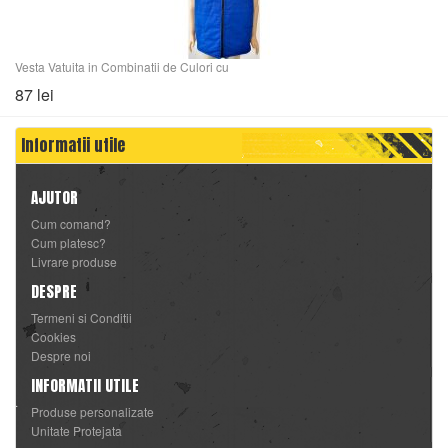
Vesta Vatuita in Combinatii de Culori cu
87 lei
Informatii utile
AJUTOR
Cum comand?
Cum platesc?
Livrare produse
DESPRE
Termeni si Conditii
Cookies
Despre noi
INFORMATII UTILE
Produse personalizate
Unitate Protejata