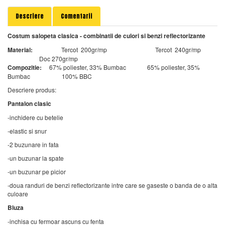
Descriere
Comentarii
Costum salopeta clasica - combinatii de culori si benzi reflectorizante
Material:
Tercot 200gr/mp Tercot 240gr/mp
Doc 270gr/mp
Compozitie:
67% poliester, 33% Bumbac 65% poliester, 35%
Bumbac 100% BBC
Descriere produs:
Pantalon clasic
-inchidere cu betelie
-elastic si snur
-2 buzunare in fata
-un buzunar la spate
-un buzunar pe picior
-doua randuri de benzi reflectorizante intre care se gaseste o banda de o alta
culoare
Bluza
-inchisa cu fermoar ascuns cu fenta