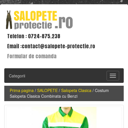
Telefon : 0724-875.238
Email :contact@salopete-protectie.ro
Formular de comanda
Categorii
Toggle
navigati
Prima pagina
/
SALOPETE
/
Salopeta Clasica
/
Costum
Salopeta Clasica Combinata cu Benzi