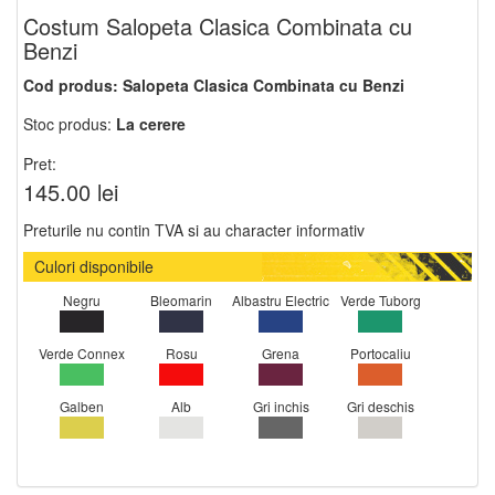
Costum Salopeta Clasica Combinata cu
Benzi
Cod produs:
Salopeta Clasica Combinata cu Benzi
Stoc produs:
La cerere
Pret:
145.00 lei
Preturile nu contin TVA si au character informativ
Culori disponibile
Negru
Bleomarin
Albastru Electric
Verde Tuborg
Verde Connex
Rosu
Grena
Portocaliu
Galben
Alb
Gri inchis
Gri deschis