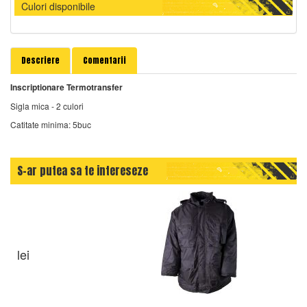
Culori disponibile
Descriere
Comentarii
Inscriptionare Termotransfer
Sigla mica - 2 culori
Catitate minima: 5buc
S-ar putea sa te intereseze
lei