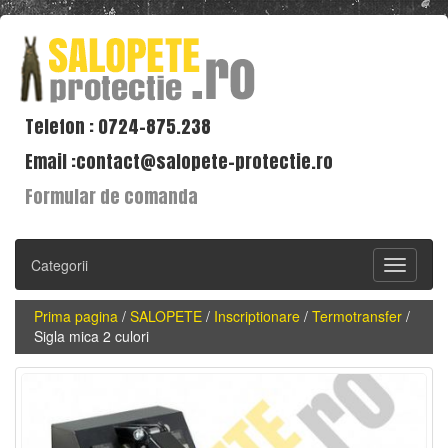
Telefon : 0724-875.238
Email :contact@salopete-protectie.ro
Formular de comanda
Categorii
Toggle
navigati
Prima pagina
/
SALOPETE
/
Inscriptionare
/
Termotransfer
/
Sigla mica 2 culori