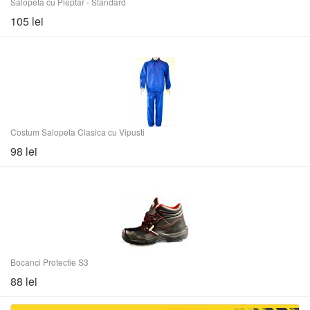
Salopeta cu Pieptar - Standard
105 lei
Costum Salopeta Clasica cu Vipusti
98 lei
Bocanci Protectie S3
88 lei