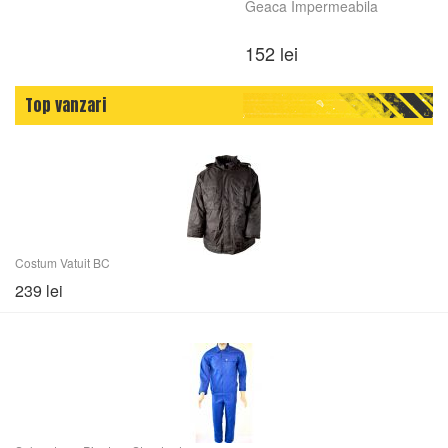
Geaca Impermeabila
152 lei
Top vanzari
Costum Vatuit BC
239 lei